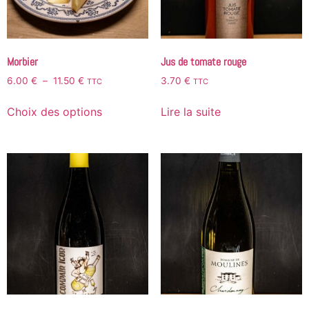
Morbier
Jus de tomate rouge
6.00
€
–
11.50
€
3.70
€
TTC
TTC
Choix des options
Lire la suite