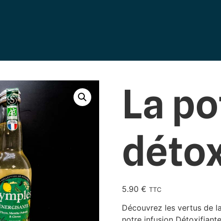
La po
détox
5.90
€
TTC
Découvrez les vertus de la
notre infusion Détoxifiante