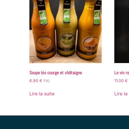
Soupe bio courge et châtaigne
Lo vin ro
6.90
€
11.00
€
TTC
Lire la suite
Lire la