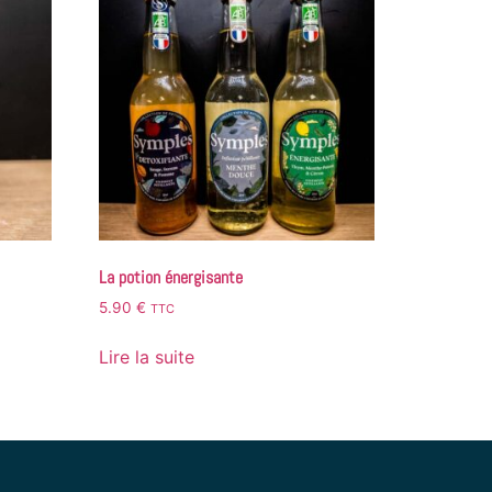
La potion énergisante
5.90
€
TTC
Lire la suite