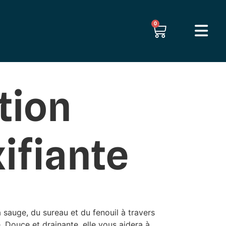
0
tion
ifiante
 sauge, du sureau et du fenouil à travers
. Douce et drainante, elle vous aidera à