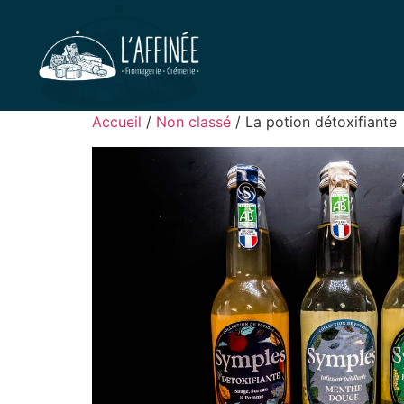
Accueil
/
Non classé
/ La potion détoxifiante