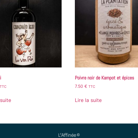
i
Poivre noir de Kampot et épices
7.50
€
TTC
TTC
 suite
Lire la suite
L’Affinée ©