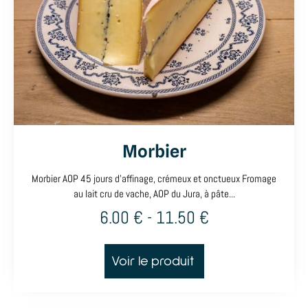
Morbier
Morbier AOP 45 jours d'affinage, crémeux et onctueux Fromage
au lait cru de vache, AOP du Jura, à pâte...
6.00
€
-
11.50
€
Voir le produit