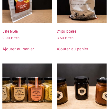
Café Muda
Chips locales
9.90
€
3.50
€
TTC
TTC
Ajouter au panier
Ajouter au panier