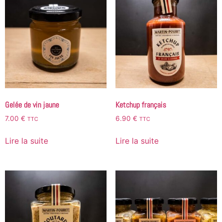
Gelée de vin jaune
Ketchup français
7.00
€
6.90
€
TTC
TTC
Lire la suite
Lire la suite