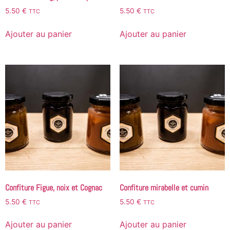
5.50
€
5.50
€
TTC
TTC
Ajouter au panier
Ajouter au panier
Confiture Figue, noix et Cognac
Confiture mirabelle et cumin
5.50
€
5.50
€
TTC
TTC
Ajouter au panier
Ajouter au panier