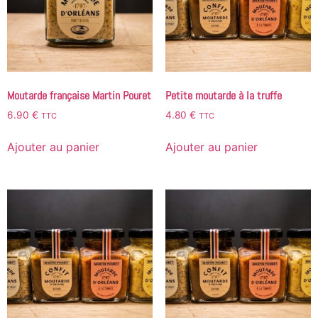
Moutarde française Martin Pouret
Petite moutarde à la truffe
6.90
€
4.80
€
TTC
TTC
Ajouter au panier
Ajouter au panier