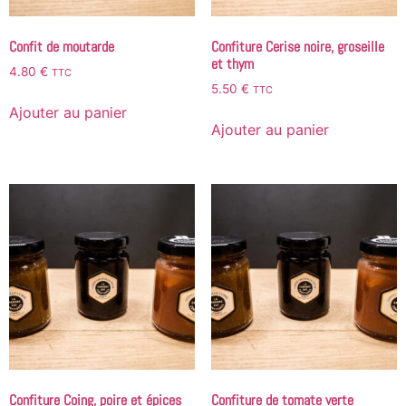
Confit de moutarde
Confiture Cerise noire, groseille
et thym
4.80
€
TTC
5.50
€
TTC
Ajouter au panier
Ajouter au panier
Confiture Coing, poire et épices
Confiture de tomate verte